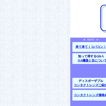
■ MENU ■
来て来て！コバコン
知って得するQ&A
OA機器と目につい
ディスポーザブル
コンタクトレンズご紹
コンタクトレンズ価格