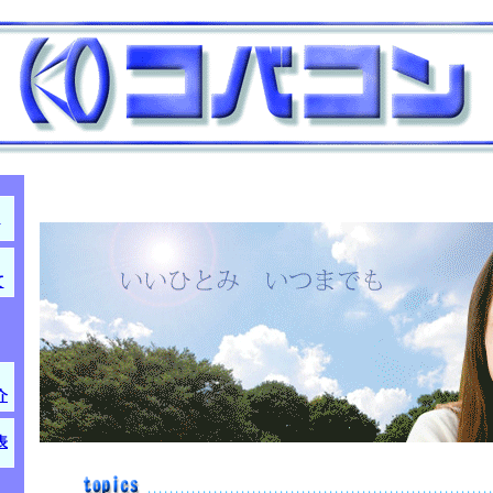
！
て
介
表