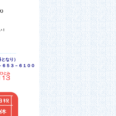
/1(火)
い！
眼科となり）
－６５３－６１００