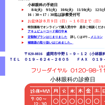
小林眼科の手術日
8/4(火) 9/1(火) 10/6(火) 11/10(火) 12
16：30～17：30迄は診察受付可
お盆休診８月９日（日）～１６日まで（日）
特別価格でオンラインで購入受付中 是非ご相談くださ
アキュビューコード発行中★
定額制プランはじまりました
詳しくはｺﾁﾗ→
メニコン
補聴器の取り扱いはじめました。
〒020-0816 盛岡市中野１－９－１２（小林
ＴＥＬ ０１９－６２４－２６０５ ＦＡＸ ０１９
小林眼科の診療日